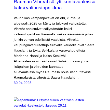
Rauman Vihreät säilytti kuntavaaleissa
kaksi valtuustopaikkaa
Vauhdikas kampanjakevät on ohi, kunta- ja
aluevaalit 2025 on käyty ja tulokset vahvistettu.
Vihreät onnistuivat säilyttämään kaksi
valtuustopaikkaa Raumalla vaikka äänimäärä jäikin
jonkin verran edellisistä vaaleista. Vihreitä
kaupunginvaltuutettuja tulevalla kaudella ovat Saara
Haaslahti ja Evita Seikkula ja varavaltuutettuja
Marianna Hanni ja Kaisa Keskiväli.
Aluevaaleissa vihreät saivat Satakunnassa yhden
lisäpaikan ja vihreiden kannatus
aluevaaleissa myös Raumalla nousi ilahduttavasti.
Raumalaisista vihreistä Saara Haaslahti…
30.04.2025