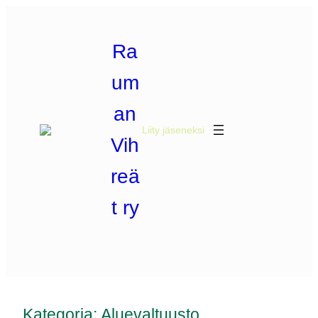
Siirry
sisältöön
Ra
um
an
Liity jäseneksi
Vih
reä
t ry
Kategoria:
Aluevaltuusto