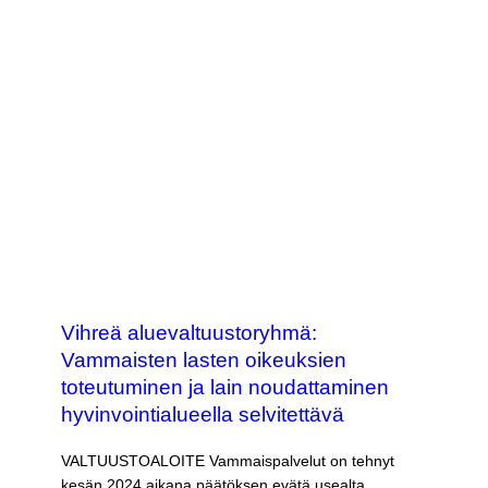
Vihreä aluevaltuustoryhmä:
Vammaisten lasten oikeuksien
toteutuminen ja lain noudattaminen
hyvinvointialueella selvitettävä
VALTUUSTOALOITE Vammaispalvelut on tehnyt
kesän 2024 aikana päätöksen evätä usealta