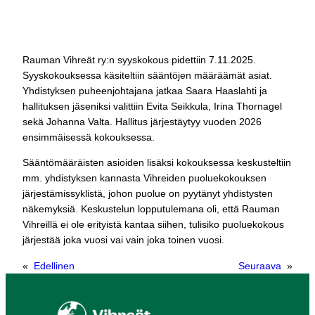
Rauman Vihreät ry:n syyskokous pidettiin 7.11.2025.
Syyskokouksessa käsiteltiin sääntöjen määräämät asiat.
Yhdistyksen puheenjohtajana jatkaa Saara Haaslahti ja
hallituksen jäseniksi valittiin Evita Seikkula, Irina Thornagel
sekä Johanna Valta. Hallitus järjestäytyy vuoden 2026
ensimmäisessä kokouksessa.
Sääntömääräisten asioiden lisäksi kokouksessa keskusteltiin
mm. yhdistyksen kannasta Vihreiden puoluekokouksen
järjestämissyklistä, johon puolue on pyytänyt yhdistysten
näkemyksiä. Keskustelun lopputulemana oli, että Rauman
Vihreillä ei ole erityistä kantaa siihen, tulisiko puoluekokous
järjestää joka vuosi vai vain joka toinen vuosi.
«
Edellinen
Seuraava
»