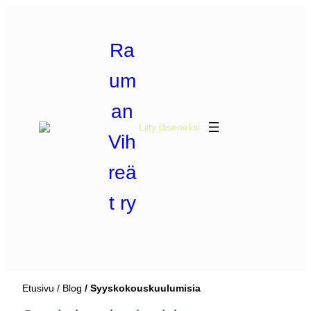
Siirry
sisältöön
Ra
um
an
Liity jäseneksi
Vih
reä
t ry
Etusivu
Blog
Syyskokouskuulumisia