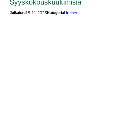
Syyskokouskuulumisia
19.11.2025
Uutiset
Julkaistu
Kategoria